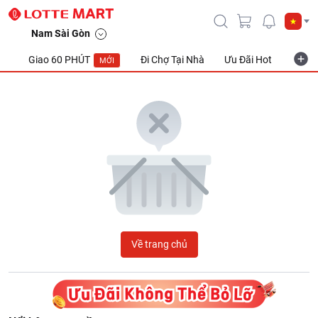
LOTTE Mart Viet Nam
Nam Sài Gòn
Giao 60 PHÚT
Đi Chợ Tại Nhà
Ưu Đãi Hot
Khuyế
MỚI
Về trang chủ