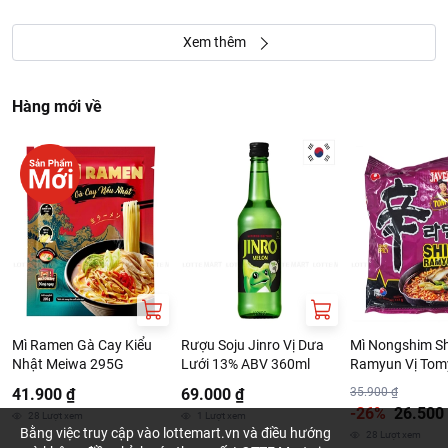
Xem thêm
Hàng mới về
Mì Ramen Gà Cay Kiểu
Rượu Soju Jinro Vị Dưa
Mì Nongshim Sh
Nhật Meiwa 295G
Lưới 13% ABV 360ml
Ramyun Vị To
123G
41.900 ₫
69.000 ₫
35.900 ₫
-26%
26.500
28
Lượt xem
1
Lượt xem
Bằng việc truy cập vào lottemart.vn và điều hướng
28
Lượt xem