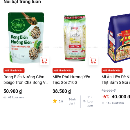
Nổi bật trong tuần
Rong Biển Nướng Giòn
Miến Phú Hương Yến
Mì Ăn Liền Đệ N
bibigo Trộn Chà Bông Và
Tiệc Gói 210G
Thịt Bằm 5 Gói 
Cá Hồi Gói 45G
50.900 ₫
38.500 ₫
42.500 ₫
-6%
40.000 ₫
69
Lượt xem
114
Đánh
5.0
Lượt
160
Lượt xem
giá
:
4
xem