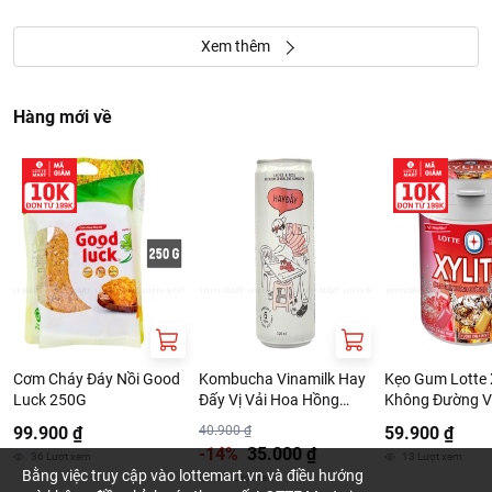
Xem thêm
Hàng mới về
Cơm Cháy Đáy Nồi Good
Kombucha Vinamilk Hay
Kẹo Gum Lotte X
Luck 250G
Đấy Vị Vải Hoa Hồng
Không Đường V
320ml
Giải Khát 130.
99.900 ₫
40.900 ₫
59.900 ₫
-14%
35.000 ₫
36
Lượt xem
13
Lượt xem
Bằng việc truy cập vào lottemart.vn và điều hướng
15
Lượt xem