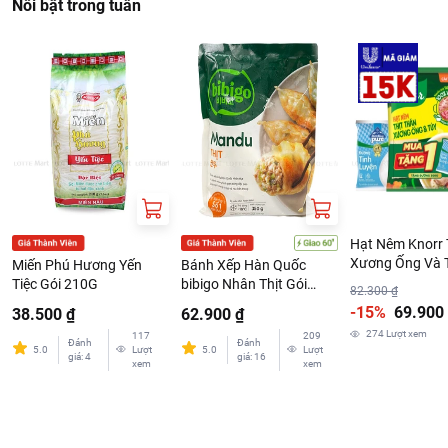
Nổi bật trong tuần
Hạt Nêm Knorr 
Xương Ống Và 
Miến Phú Hương Yến
Bánh Xếp Hàn Quốc
Kèm Đường Biê
Tiệc Gói 210G
bibigo Nhân Thịt Gói
82.300 ₫
300G
350G
-15%
69.900
38.500 ₫
62.900 ₫
274
Lượt xem
117
209
Đánh
Đánh
5.0
Lượt
5.0
Lượt
giá
:
4
giá
:
16
xem
xem