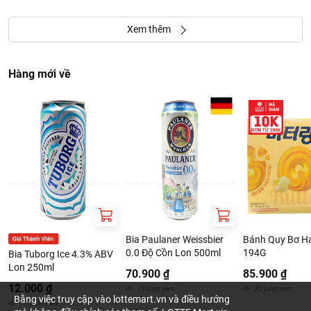
Xem thêm
Hàng mới về
Bia Paulaner Weissbier
Bánh Quy Bơ Ha
0.0 Độ Cồn Lon 500ml
194G
Bia Tuborg Ice 4.3% ABV
Lon 250ml
70.900 ₫
85.900 ₫
12.000 ₫
15
Lượt xem
32
Lượt xem
Bằng việc truy cập vào lottemart.vn và điều hướng
11
Lượt xem