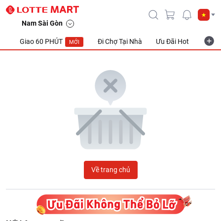
LOTTE Mart Viet Nam
Nam Sài Gòn
Giao 60 PHÚT
Đi Chợ Tại Nhà
Ưu Đãi Hot
Khuyế
MỚI
Về trang chủ