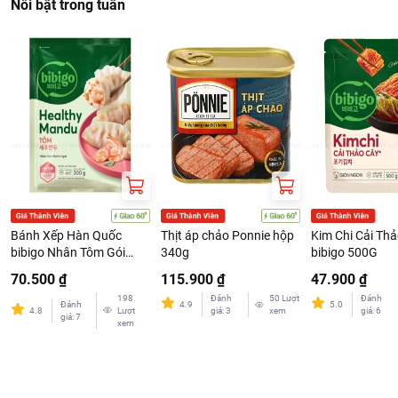
Nổi bật trong tuần
Bánh Xếp Hàn Quốc
Thịt áp chảo Ponnie hộp
Kim Chi Cải Th
bibigo Nhân Tôm Gói
340g
bibigo 500G
300G
70.500 ₫
115.900 ₫
47.900 ₫
198
Đánh
50
Lượt
Đánh
Đánh
4.9
5.0
4.8
Lượt
giá
:
3
xem
giá
:
6
giá
:
7
xem