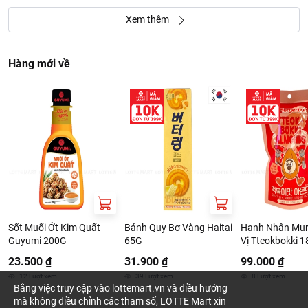
Xem thêm
Hàng mới về
Sốt Muối Ớt Kim Quất
Bánh Quy Bơ Vàng Haitai
Hạnh Nhân Mur
Guyumi 200G
65G
Vị Tteokbokki 
23.500 ₫
31.900 ₫
99.000 ₫
12
Lượt xem
39
Lượt xem
8
Lượt xem
Bằng việc truy cập vào lottemart.vn và điều hướng
mà không điều chỉnh các tham số, LOTTE Mart xin