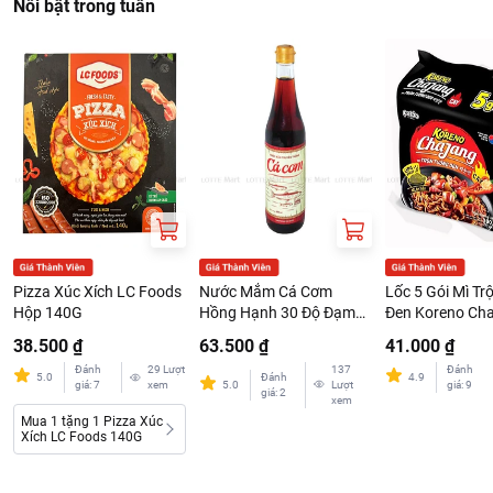
Nổi bật trong tuần
Pizza Xúc Xích LC Foods
Nước Mắm Cá Cơm
Lốc 5 Gói Mì Tr
Hộp 140G
Hồng Hạnh 30 Độ Đạm
Đen Koreno Cha
Chai 500ml
78g/Gói
38.500 ₫
63.500 ₫
41.000 ₫
Đánh
29
Lượt
137
Đánh
5.0
Đánh
4.9
giá
:
7
xem
5.0
Lượt
giá
:
9
giá
:
2
xem
Mua 1 tặng 1 Pizza Xúc
Xích LC Foods 140G