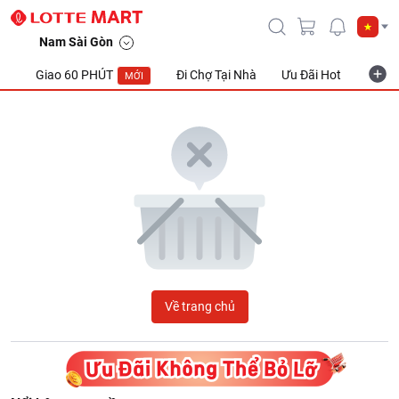
LOTTE Mart Viet Nam
Nam Sài Gòn
Giao 60 PHÚT
Đi Chợ Tại Nhà
Ưu Đãi Hot
Khuyế
MỚI
Về trang chủ