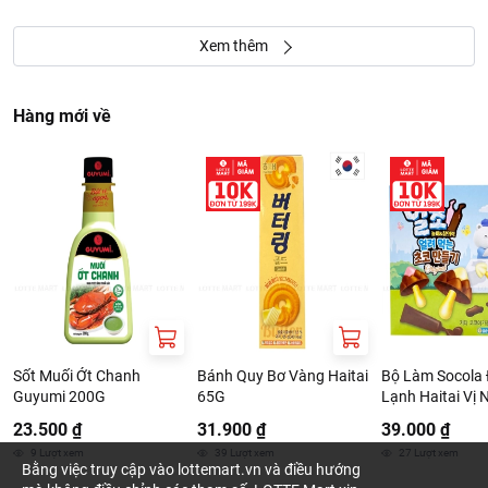
Xem thêm
Hàng mới về
Sốt Muối Ớt Chanh
Bánh Quy Bơ Vàng Haitai
Bộ Làm Socola
Guyumi 200G
65G
Lạnh Haitai Vị
Bản 36G
23.500 ₫
31.900 ₫
39.000 ₫
9
Lượt xem
39
Lượt xem
27
Lượt xem
Bằng việc truy cập vào lottemart.vn và điều hướng