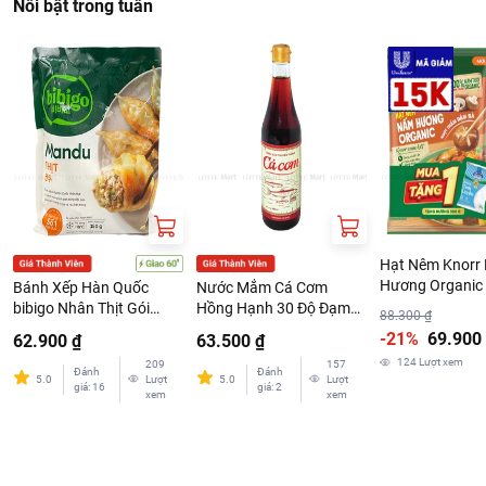
Nổi bật trong tuần
Hạt Nêm Knorr
Hương Organic
Bánh Xếp Hàn Quốc
Nước Mắm Cá Cơm
Kèm Đường 30
bibigo Nhân Thịt Gói
Hồng Hạnh 30 Độ Đạm
88.300 ₫
350G
Chai 500ml
-21%
69.900
62.900 ₫
63.500 ₫
124
Lượt xem
209
157
Đánh
Đánh
5.0
Lượt
5.0
Lượt
giá
:
16
giá
:
2
xem
xem