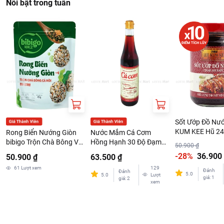
Nổi bật trong tuần
Sốt Ướp Đồ Nư
KUM KEE Hũ 2
Rong Biển Nướng Giòn
Nước Mắm Cá Cơm
bibigo Trộn Chà Bông Và
Hồng Hạnh 30 Độ Đạm
50.900 ₫
Cá Hồi Gói 45G
Chai 500ml
-28%
36.900
50.900 ₫
63.500 ₫
61
Lượt xem
129
Đánh
Đánh
5.0
5.0
Lượt
giá
:
1
giá
:
2
xem