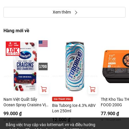
Xem thêm
Hàng mới về
Nam Việt Quất Sấy
Thịt Kho Tàu TH
Ocean Spray Craisins Vị
FOOD 200G
Bia Tuborg Ice 4.3% ABV
Nguyên Bản 170G
Lon 250ml
99.000 ₫
77.900 ₫
12.000 ₫
8
Lượt xem
16
Lượt xem
Bằng việc truy cập vào lottemart.vn và điều hướng
11
Lượt xem