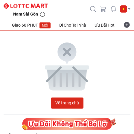
LOTTE Mart Viet Nam
Nam Sài Gòn
Giao 60 PHÚT
Đi Chợ Tại Nhà
Ưu Đãi Hot
Khuyế
MỚI
Về trang chủ