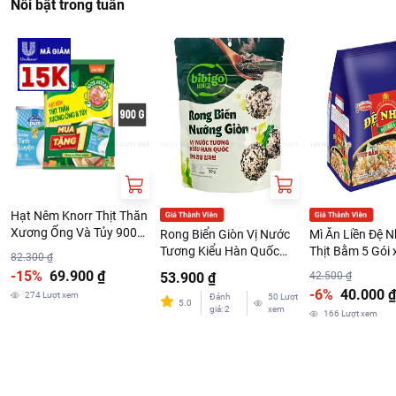
Nổi bật trong tuần
Hạt Nêm Knorr Thịt Thăn
Xương Ống Và Tủy 900G
Rong Biển Giòn Vị Nước
Mì Ăn Liền Đệ N
Kèm Đường Biên Hòa
Tương Kiểu Hàn Quốc
Thịt Bằm 5 Gói 
82.300 ₫
300G
bibigo Gói 50G
-15%
69.900 ₫
53.900 ₫
42.500 ₫
-6%
40.000 ₫
274
Lượt xem
Đánh
50
Lượt
5.0
giá
:
2
xem
166
Lượt xem