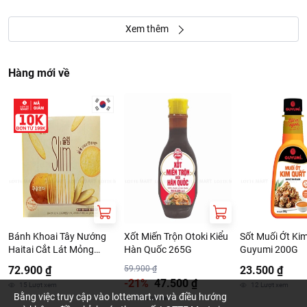
Xem thêm
Hàng mới về
Bánh Khoai Tây Nướng
Xốt Miến Trộn Otoki Kiểu
Sốt Muối Ớt Ki
Haitai Cắt Lát Mỏng
Hàn Quốc 265G
Guyumi 200G
240G
72.900 ₫
59.900 ₫
23.500 ₫
-21%
47.500 ₫
15
Lượt xem
12
Lượt xem
Bằng việc truy cập vào lottemart.vn và điều hướng
15
Lượt xem