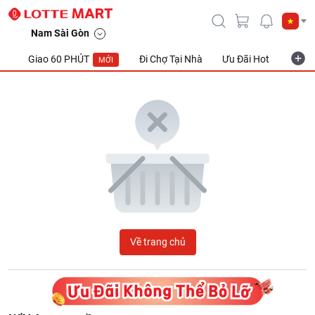
LOTTE Mart Viet Nam
Nam Sài Gòn
Giao 60 PHÚT
Đi Chợ Tại Nhà
Ưu Đãi Hot
Khuyế
MỚI
Về trang chủ