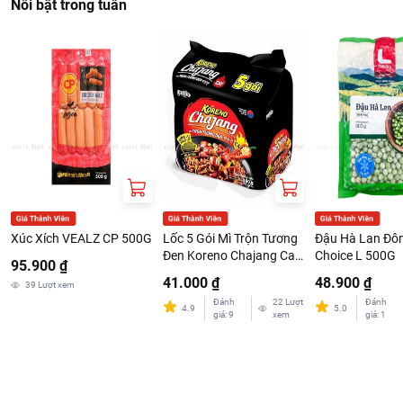
Nổi bật trong tuần
Xúc Xích VEALZ CP 500G
Lốc 5 Gói Mì Trộn Tương
Đậu Hà Lan Đô
Đen Koreno Chajang Cay
Choice L 500G
95.900 ₫
78g/Gói
41.000 ₫
48.900 ₫
39
Lượt xem
Đánh
22
Lượt
Đánh
4.9
5.0
giá
:
9
xem
giá
:
1