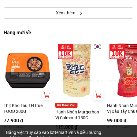
Xem thêm
Hàng mới về
Thịt Kho Tàu TH true
Hạnh Nhân Mur
FOOD 200G
Vị Dâu Tây Chu
Hạnh Nhân Murgerbon
180G
Vị Calmond 150G
77.900 ₫
99.000 ₫
119.000 ₫
16
Lượt xem
25
Lượt xem
Bằng việc truy cập vào lottemart.vn và điều hướng
33
Lượt xem