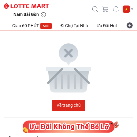
LOTTE Mart Viet Nam
Nam Sài Gòn
Giao 60 PHÚT
Đi Chợ Tại Nhà
Ưu Đãi Hot
Khuyế
MỚI
Về trang chủ